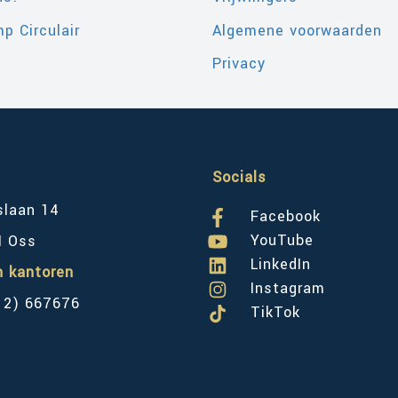
p Circulair
Algemene voorwaarden
Privacy
Socials
slaan 14
Facebook
YouTube
M Oss
LinkedIn
n kantoren
Instagram
12) 667676
TikTok