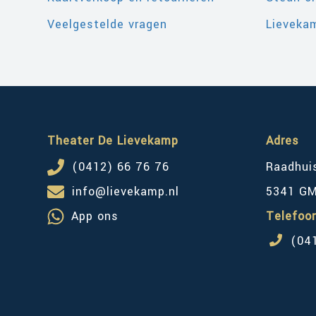
Veelgestelde vragen
Lievekam
Theater De Lievekamp
Adres
(0412) 66 76 76
Raadhui
info@lievekamp.nl
5341 G
App ons
Telefoo
(04