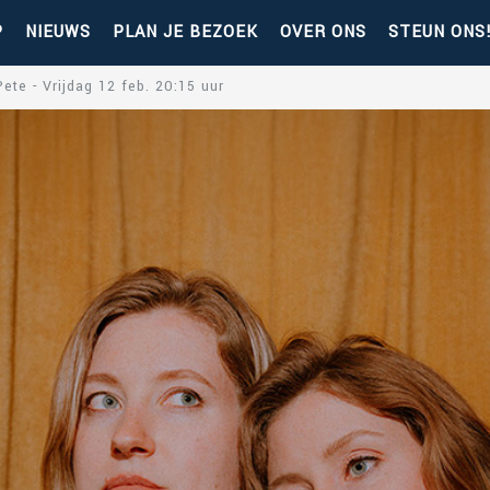
P
NIEUWS
PLAN JE BEZOEK
OVER ONS
STEUN ONS
Pete - Vrijdag 12 feb. 20:15 uur