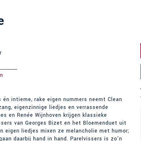
e
r
en
ls én intieme, rake eigen nummers neemt Clean
ang, eigenzinnige liedjes en verrassende
es en Renée Wijnhoven krijgen klassieke
ssers van Georges Bizet en het Bloemenduet uit
un eigen liedjes mixen ze melancholie met humor;
aan daarbij hand in hand. Parelvissers is zo’n