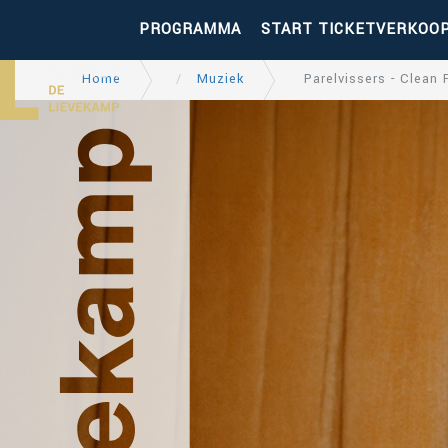
PROGRAMMA
START TICKETVERKOO
Home
Muziek
Parelvissers - Clean 