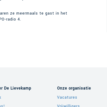
aren ze meermaals te gast in het
PO-radio 4.
er De Lievekamp
Onze organisatie
k
Vacatures
ns!
Vrijwilligers