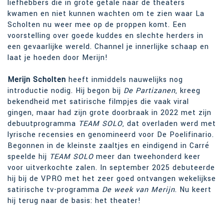
liefhebbers die in grote getale naar de theaters
kwamen en niet kunnen wachten om te zien waar La
Scholten nu weer mee op de proppen komt. Een
voorstelling over goede kuddes en slechte herders in
een gevaarlijke wereld. Channel je innerlijke schaap en
laat je hoeden door Merijn!
Merijn Scholten
heeft inmiddels nauwelijks nog
introductie nodig. Hij begon bij
De Partizanen
, kreeg
bekendheid met satirische filmpjes die vaak viral
gingen, maar had zijn grote doorbraak in 2022 met zijn
debuutprogramma
TEAM SOLO
, dat overladen werd met
lyrische recensies en genomineerd voor De Poelifinario.
Begonnen in de kleinste zaaltjes en eindigend in Carré
speelde hij
TEAM SOLO
meer dan tweehonderd keer
voor uitverkochte zalen. In september 2025 debuteerde
hij bij de VPRO met het zeer goed ontvangen wekelijkse
satirische tv-programma
De week van Merijn
. Nu keert
hij terug naar de basis: het theater!