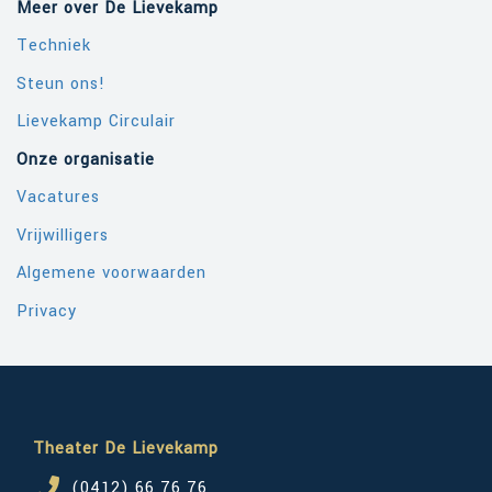
Meer over De Lievekamp
Techniek
Steun ons!
Lievekamp Circulair
Onze organisatie
Vacatures
Vrijwilligers
Algemene voorwaarden
Privacy
Theater De Lievekamp
(0412) 66 76 76