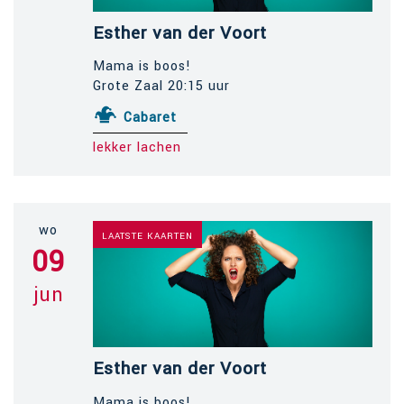
Esther van der Voort
Mama is boos!
Grote Zaal 20:15 uur
Cabaret
lekker lachen
wo
LAATSTE KAARTEN
09
jun
Esther van der Voort
Mama is boos!