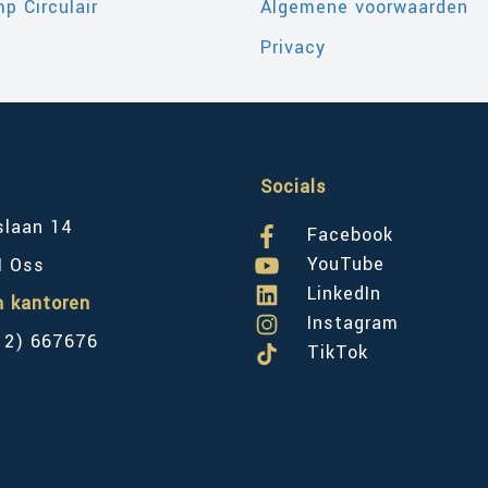
p Circulair
Algemene voorwaarden
Privacy
Socials
slaan 14
Facebook
YouTube
M Oss
LinkedIn
n kantoren
Instagram
12) 667676
TikTok