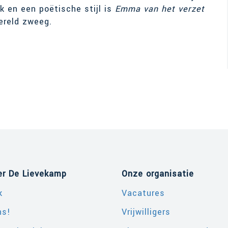
k en een poëtische stijl is
Emma van het verzet
wereld zweeg.
er De Lievekamp
Onze organisatie
k
Vacatures
ns!
Vrijwilligers