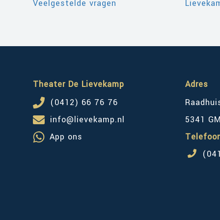
Veelgestelde vragen
Lievekam
Theater De Lievekamp
Adres
(0412) 66 76 76
Raadhui
info@lievekamp.nl
5341 G
App ons
Telefoo
(04