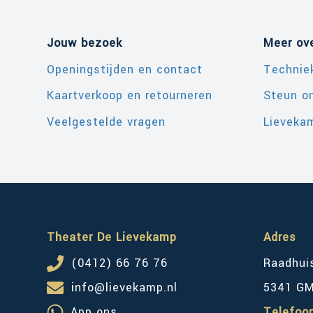
Jouw bezoek
Meer ov
Openingstijden en contact
Technie
Kaartverkoop en retourneren
Steun o
Veelgestelde vragen
Lievekam
Theater De Lievekamp
Adres
(0412) 66 76 76
Raadhui
info@lievekamp.nl
5341 G
App ons
Telefoo