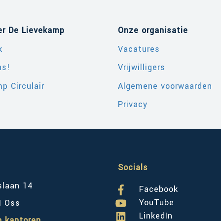
er De Lievekamp
Onze organisatie
k
Vacatures
ns!
Vrijwilligers
p Circulair
Algemene voorwaarden
Privacy
Socials
slaan 14
Facebook
YouTube
M Oss
LinkedIn
n kantoren