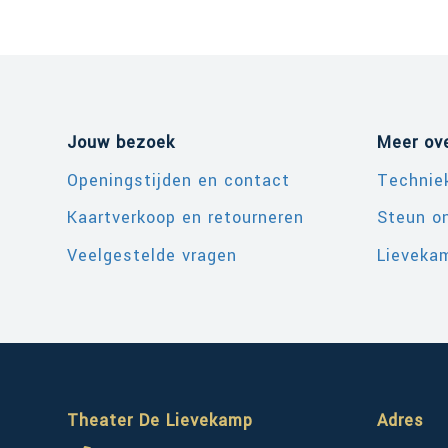
Jouw bezoek
Meer ov
Openingstijden en contact
Technie
Kaartverkoop en retourneren
Steun o
Veelgestelde vragen
Lievekam
Theater De Lievekamp
Adres