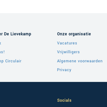
er De Lievekamp
Onze organisatie
k
Vacatures
ns!
Vrijwilligers
p Circulair
Algemene voorwaarden
Privacy
Socials