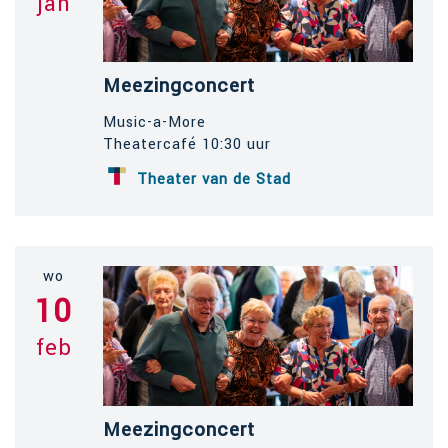
jan
Meezingconcert
Music-a-More
Theatercafé 10:30 uur
Theater van de Stad
wo
10
feb
Meezingconcert